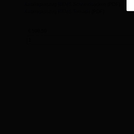
Katalogauszug REMS Schneidbacken
(PDF)
Katalogauszug REMS Tornado
(PDF)
€ 598,50