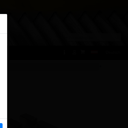
×
Deutsch
+