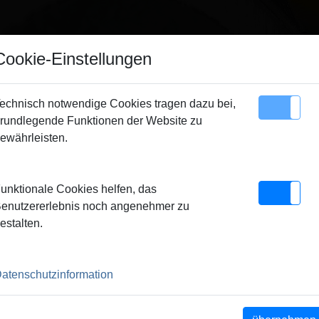
Hinweis
Cookie-Einstellungen
ir verkaufen ausschließlich an gewerbliche Kunden
echnisch notwendige Cookies tragen dazu bei,
Unternehmer, Gewerbetreibende, Freiberufler und öffentliche
rundlegende Funktionen der Website zu
Sitemap
Kontakt
nstitutionen) und nicht an Verbraucher. Alle Preise zuzüglich
ewährleisten.
MWSt.
cken
> Schneidbacken UNC 5/16-18,
unktionale Cookies helfen, das
/16-18,
schließen
enutzererlebnis noch angenehmer zu
estalten.
atenschutzinformation