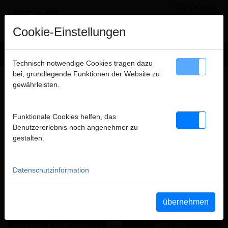
Deutsch
×
Hinweis
Cookie-Einstellungen
Wir verkaufen ausschließlich an gewerbliche Kunden
Technisch notwendige Cookies tragen dazu
(Unternehmer, Gewerbetreibende, Freiberufler und öffentliche
bei, grundlegende Funktionen der Website zu
ABSCHNEIDEN, ANFASEN,
Institutionen) und nicht an Verbraucher. Alle Preise zuzüglich
gewährleisten.
ENTGRATEN, KALIBRIEREN
MWSt.
FILME DIESER PRODUKTGRUPPE
Funktionale Cookies helfen, das
schließen
Benutzererlebnis noch angenehmer zu
gestalten.
YouTube REMS Nano &
YouTube REMS REG
REMS Nano 12 V
Datenschutzinformation
übernehmen