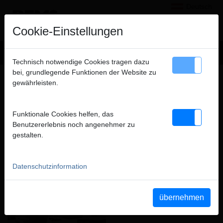
Deutsch
×
Hinweis
Cookie-Einstellungen
Wir verkaufen ausschließlich an gewerbliche Kunden
Technisch notwendige Cookies tragen dazu
(Unternehmer, Gewerbetreibende, Freiberufler und öffentliche
bei, grundlegende Funktionen der Website zu
REMS – PARTNER DES
Institutionen) und nicht an Verbraucher. Alle Preise zuzüglich
gewährleisten.
FACHHANDELS. EXZELLENTE
MWSt.
BERATUNG FÜR ZUFRIEDENE
KUNDEN.
Funktionale Cookies helfen, das
schließen
Benutzererlebnis noch angenehmer zu
gestalten.
Datenschutzinformation
übernehmen