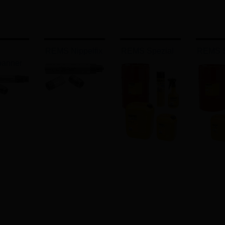
REMS Nippelfix
REMS Spezial
REMS S
panner