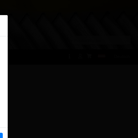
×
Deutsch