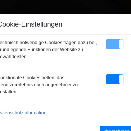
Hinweis
Cookie-Einstellungen
ir verkaufen ausschließlich an gewerbliche Kunden
echnisch notwendige Cookies tragen dazu bei,
Unternehmer, Gewerbetreibende, Freiberufler und öffentliche
rundlegende Funktionen der Website zu
Sitemap
Kontakt
nstitutionen) und nicht an Verbraucher. Alle Preise zuzüglich
ewährleisten.
MWSt.
 ROLLNUTEN
unktionale Cookies helfen, das
schließen
enutzererlebnis noch angenehmer zu
estalten.
atenschutzinformation