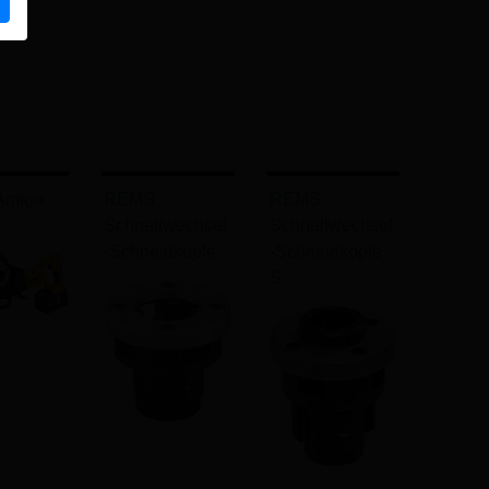
Amigo
REMS
REMS
Schnellwechsel
Schnellwechsel
-Schneidköpfe
-Schneidköpfe
S