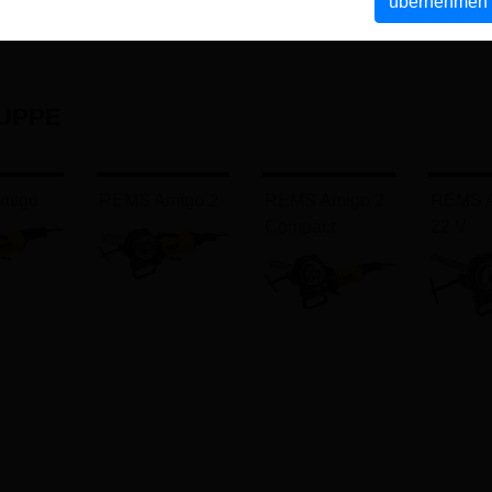
übernehmen
UPPE
migo
REMS Amigo 2
REMS Amigo 2
REMS 
Compact
22 V