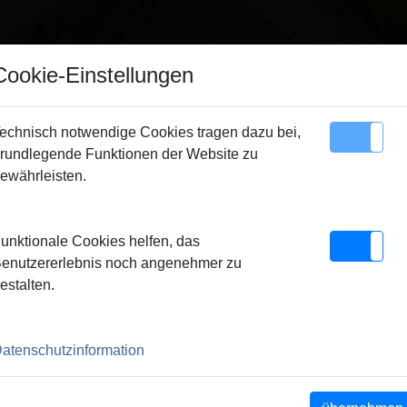
Hinweis
Cookie-Einstellungen
ir verkaufen ausschließlich an gewerbliche Kunden
echnisch notwendige Cookies tragen dazu bei,
Unternehmer, Gewerbetreibende, Freiberufler und öffentliche
rundlegende Funktionen der Website zu
Sitemap
Kontakt
nstitutionen) und nicht an Verbraucher. Alle Preise zuzüglich
ewährleisten.
MWSt.
unktionale Cookies helfen, das
schließen
enutzererlebnis noch angenehmer zu
estalten.
atenschutzinformation