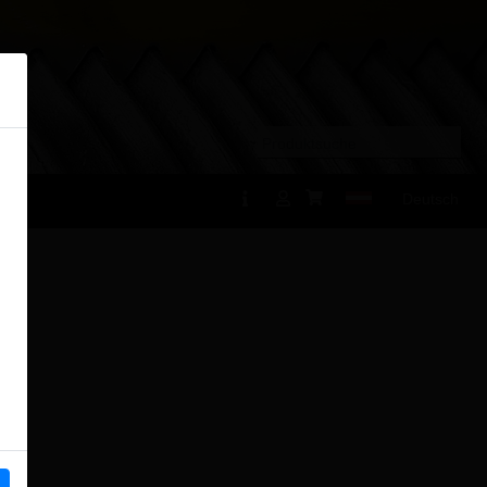
×
Deutsch