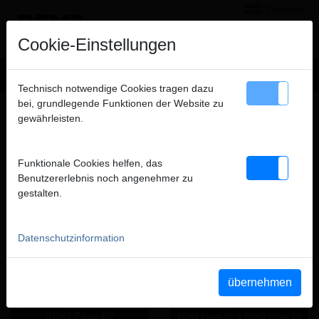
Deutsch
×
Hinweis
Cookie-Einstellungen
Wir verkaufen ausschließlich an gewerbliche Kunden
Technisch notwendige Cookies tragen dazu
(Unternehmer, Gewerbetreibende, Freiberufler und öffentliche
bei, grundlegende Funktionen der Website zu
DIAMANT-KERNBOHREN, DIAMANT-
Institutionen) und nicht an Verbraucher. Alle Preise zuzüglich
gewährleisten.
SCHLITZSÄGEN
MWSt.
FILME DIESER PRODUKTGRUPPE
Funktionale Cookies helfen, das
schließen
Benutzererlebnis noch angenehmer zu
gestalten.
YouTube REMS Picus DP
YouTube REMS Picus DP &
REMS Picus SR
Datenschutzinformation
übernehmen