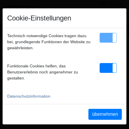
Deutsch
×
Hinweis
Cookie-Einstellungen
Wir verkaufen ausschließlich an gewerbliche Kunden
Technisch notwendige Cookies tragen dazu
(Unternehmer, Gewerbetreibende, Freiberufler und öffentliche
bei, grundlegende Funktionen der Website zu
MONTIEREN
Institutionen) und nicht an Verbraucher. Alle Preise zuzüglich
gewährleisten.
FILME DIESER PRODUKTGRUPPE
MWSt.
Funktionale Cookies helfen, das
schließen
Benutzererlebnis noch angenehmer zu
YouTube REMS Unimat 75
YouTube REMS Cento &
gestalten.
REMS Cento 22 V
Datenschutzinformation
übernehmen