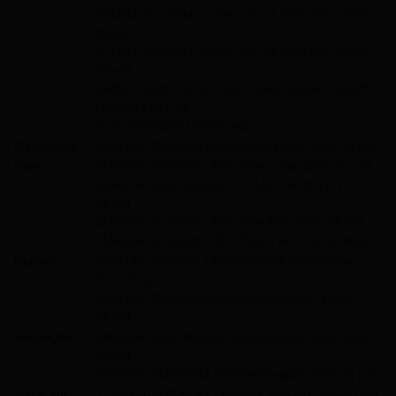
571581-A22-Akku-Li-Ion-22V-21.6V-5.0Ah-2020-
05.pdf
571583-A22-Akku-Li-Ion-22V-21.6V-9.0Ah-2020-
05.pdf
844510-A10H-10.8V-2.5Ah-Roller-kleiner-100-Wh-
DE-und-ENG.pdf
GL9170-MSDS-175400.pdf
Biegespray
140121A-SDS-ROLLERS-Biegespray-2023-04.pdf
Plus
115606A-SDS-ROLLERS-Plus-Color-2023-04.pdf
115607A-SDB-ROLLERS-PLUS-H-R-2017-12-
21.pdf
115608A-SDS-ROLLERS-Plus-H-K-2023-04.pdf
115651A-SDS-ROLLERS-Plus-TW-D-2023-04.pdf
Rubinol
140113A-SDS-ROLLERS-Rubinol-2000-Spray-
2023-04.pdf
14011XA-SDS-ROLLERS-Rubinol-2000-2023-
04.pdf
Smaragdol
140105A-SDS-ROLLERS-Smaragdol-Spray-2023-
04.pdf
14010XA-SDS-ROLLERS-Smaragdol-2023-04.pdf
VisioCam
175X00A-SDB-ROLLER-VisioCam-2019-05-20.pdf