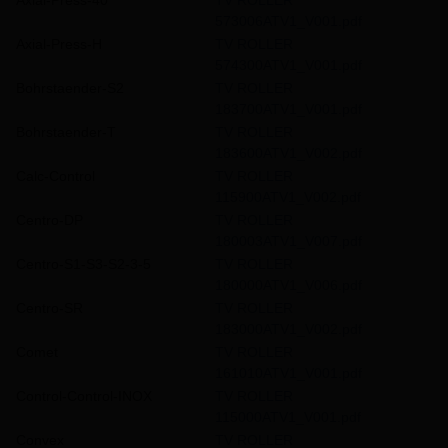
573006ATV1_V001.pdf
Axial-Press-H
TV ROLLER
574300ATV1_V001.pdf
Bohrstaender-S2
TV ROLLER
183700ATV1_V001.pdf
Bohrstaender-T
TV ROLLER
183600ATV1_V002.pdf
Calc-Control
TV ROLLER
115900ATV1_V002.pdf
Centro-DP
TV ROLLER
180003ATV1_V007.pdf
Centro-S1-S3-S2-3-5
TV ROLLER
180000ATV1_V006.pdf
Centro-SR
TV ROLLER
183000ATV1_V002.pdf
Comet
TV ROLLER
161010ATV1_V001.pdf
Control-Control-INOX
TV ROLLER
115000ATV1_V001.pdf
Convex
TV ROLLER