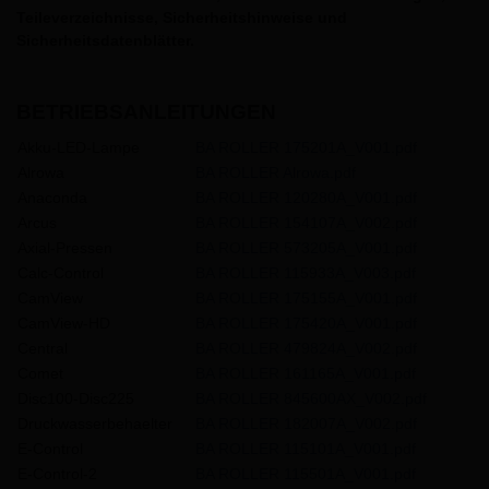
Teileverzeichnisse, Sicherheitshinweise und
Sicherheitsdatenblätter.
BETRIEBSANLEITUNGEN
Akku-LED-Lampe
BA ROLLER 175201A_V001.pdf
Alrowa
BA ROLLER Alrowa.pdf
Anaconda
BA ROLLER 120280A_V001.pdf
Arcus
BA ROLLER 154107A_V002.pdf
Axial-Pressen
BA ROLLER 573205A_V001.pdf
Calc-Control
BA ROLLER 115933A_V003.pdf
CamView
BA ROLLER 175155A_V001.pdf
CamView-HD
BA ROLLER 175420A_V001.pdf
Central
BA ROLLER 479824A_V002.pdf
Comet
BA ROLLER 161165A_V001.pdf
Disc100-Disc225
BA ROLLER 845600AX_V002.pdf
Druckwasserbehaelter
BA ROLLER 182007A_V002.pdf
E-Control
BA ROLLER 115101A_V001.pdf
E-Control-2
BA ROLLER 115501A_V001.pdf