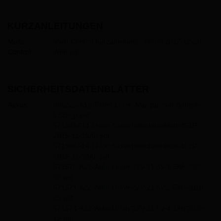
KURZANLEITUNGEN
Multi-
Multi-Control Kurzanleitung - Stand 2017-12-20
Control
Web.pdf
SICHERHEITSDATENBLÄTTER
Akkus
565225-A18-Roller-Li-Ion-Manganoxid-Batterie-
5S2P_0.pdf
571545A14-Li-Ion-Sicherheitsdatenblatt-4S1P-
2015-11-15Ah.pdf
571555A14-Li-Ion-Sicherheitsdatenblatt-4S2P-
2015-11-30Ah.pdf
571570-A22-Akku-Li-Ion-22V-21.6V-1.5Ah-2020-
05.pdf
571571-A22-Akku-Li-Ion-22V-21.6V-2.5Ah-2020-
05.pdf
571574-A22-Akku-Li-Ion-22V-21.6V-4.1Ah-2020-
12.pdf