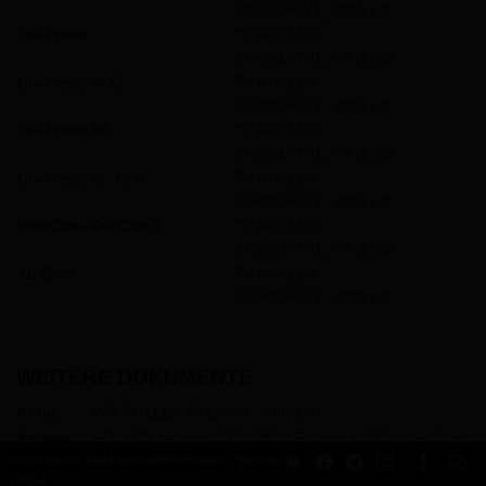
115323ATV1_V001.pdf
Uni-Press
TV ROLLER
577001ATV1_V002.pdf
Uni-Press-ACC
TV ROLLER
577000ATV1_V002.pdf
Uni-Press-SE
TV ROLLER
572101ATV1_V002.pdf
Uni-Press-XL-ACC
TV ROLLER
579000ATV1_V002.pdf
VisioCam-VisioCam2
TV ROLLER
175000ATV1_V003.pdf
XL-Boxx
TV ROLLER
579600ATV1_V001.pdf
WEITERE DOKUMENTE
Akkus
WD ROLLER 571287R_V005.pdf
Katalog
ROLLER Katalog 2023 DEUoP - Stand 2022-10-12.pdf
Impressum
Datenschutzinformation
Service-
Portal