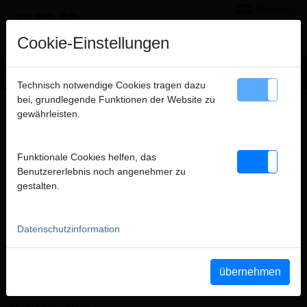
Deutsch
×
Hinweis
Cookie-Einstellungen
Wir verkaufen ausschließlich an gewerbliche Kunden
Technisch notwendige Cookies tragen dazu
(Unternehmer, Gewerbetreibende, Freiberufler und öffentliche
bei, grundlegende Funktionen der Website zu
PRODUKTDOKUMENTE ROLLER
Institutionen) und nicht an Verbraucher. Alle Preise zuzüglich
gewährleisten.
MWSt.
Gemeinsam in die Zukunft – ROLLER wird REMS
Funktionale Cookies helfen, das
schließen
Benutzererlebnis noch angenehmer zu
gestalten.
Datenschutzinformation
übernehmen
Am 01. Januar 2024 hat die REMS GmbH & Co KG den
kompletten Vertrieb der ROLLER Produkte von der Albert Roller