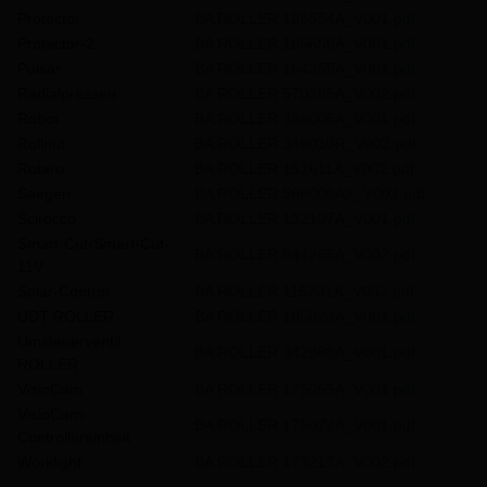
Protector
BA ROLLER 185554A_V001.pdf
Protector-2
BA ROLLER 185656A_V001.pdf
Pulsar
BA ROLLER 164255A_V001.pdf
Radialpressen
BA ROLLER 570285A_V002.pdf
Robot
BA ROLLER 386005A_V001.pdf
Rollnut
BA ROLLER 346010R_V002.pdf
Rotaro
BA ROLLER 151611A_V002.pdf
Saegen
BA ROLLER 566008AX_V002.pdf
Scirocco
BA ROLLER 132107A_V001.pdf
Smart-Cut-Smart-Cut-
BA ROLLER 844265A_V002.pdf
11V
Solar-Control
BA ROLLER 115231A_V002.pdf
UDT ROLLER
BA ROLLER 185023A_V001.pdf
Umsteuerventil
BA ROLLER 342088A_V001.pdf
ROLLER
VisioCam
BA ROLLER 175055A_V001.pdf
VisioCam-
BA ROLLER 175072A_V001.pdf
Controllereinheit
Worklight
BA ROLLER 175217A_V002.pdf