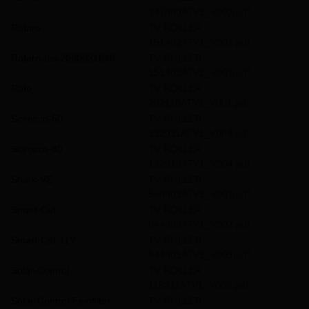
347000ATV1_V002.pdf
Rotaro
TV ROLLER
151402ATV1_V001.pdf
Rotaro-bis-2060031049
TV ROLLER
151402ATV2_V001.pdf
Roto
TV ROLLER
292110ATV1_V001.pdf
Scirocco-50
TV ROLLER
132011ATV1_V004.pdf
Scirocco-80
TV ROLLER
132010ATV1_V004.pdf
Shark-VE
TV ROLLER
560003ATV1_V001.pdf
Smart-Cut
TV ROLLER
844000ATV1_V002.pdf
Smart-Cut-11V
TV ROLLER
844001ATV1_V003.pdf
Solar-Control
TV ROLLER
115311ATV1_V009.pdf
Solar-Control-Feinfilter
TV ROLLER