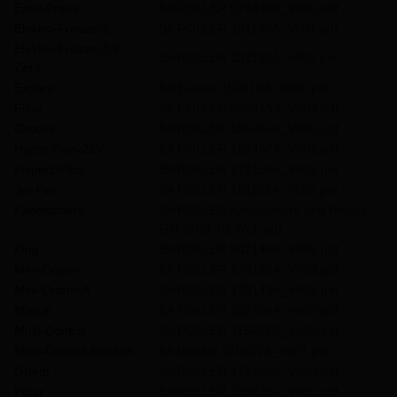
Easy-Press
BA ROLLER 574434A_V002.pdf
Elektro-Freeze-2
BA ROLLER 131130A_V001.pdf
Elektro-Freeze-2-F-
BA ROLLER 131133A_V002.pdf
Zero
Exparo
BA Exparo 150610A_V001.pdf
Filou
BA ROLLER 849615A_V003.pdf
Groove
BA ROLLER 185056A_V002.pdf
Hydro-Polo-22V
BA ROLLER 153457A_V001.pdf
Inspect-Plus
BA ROLLER 173155A_V001.pdf
Jet-Fire
BA ROLLER 161165A_V002.pdf
Kabelschere
BA ROLLER Kabelschere und Pressz.
E01 2021-01 Web.pdf
King
BA ROLLER 847140A_V001.pdf
Mini-Ortem
BA ROLLER 170152A_V003.pdf
Mini-Ortem-A
BA ROLLER 170140A_V001.pdf
Mistral
BA ROLLER 132306A_V002.pdf
Multi-Control
BA ROLLER 115625R_V002.pdf
Multi-Control-Beiblatt
BA Beiblatt 115822A_V001.pdf
Ortem
BA ROLLER 172165A_V003.pdf
Polar
BA ROLLER 130425A_V002.pdf