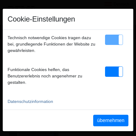
Deutsch
×
Hinweis
Cookie-Einstellungen
Wir verkaufen ausschließlich an gewerbliche Kunden
Technisch notwendige Cookies tragen dazu
(Unternehmer, Gewerbetreibende, Freiberufler und öffentliche
bei, grundlegende Funktionen der Website zu
MESSTECHNIK
Institutionen) und nicht an Verbraucher. Alle Preise zuzüglich
gewährleisten.
PRODUKTE DIESER PRODUKTGRUPPE
MWSt.
Funktionale Cookies helfen, das
schließen
Benutzererlebnis noch angenehmer zu
Dräger MSI P3
gestalten.
Datenschutzinformation
übernehmen