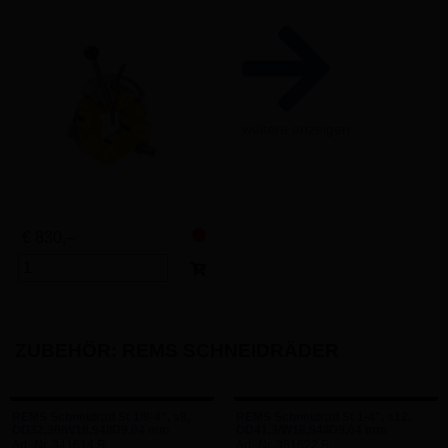
weitere anzeigen
€ 830,–
ZUBEHÖR: REMS SCHNEIDRÄDER
REMS Schneidrad St 1/8-4", s8,
REMS Schneidrad St 1-4", s12,
OD32,30/W18,94/ID9,04 mm
OD41,3/W18,94/ID9,04 mm
Art.-Nr. 341614 R
Art.-Nr. 381622 R