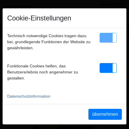
Deutsch
×
Hinweis
Cookie-Einstellungen
Wir verkaufen ausschließlich an gewerbliche Kunden
Technisch notwendige Cookies tragen dazu
(Unternehmer, Gewerbetreibende, Freiberufler und öffentliche
bei, grundlegende Funktionen der Website zu
Produkte
>
Gewindeschneiden, Rollnuten
> REMS Magnum (bis 3")
Institutionen) und nicht an Verbraucher. Alle Preise zuzüglich
gewährleisten.
MWSt.
REMS MAGNUM (BIS 3")
GEWINDESCHNEIDMASCHINE
Funktionale Cookies helfen, das
schließen
Benutzererlebnis noch angenehmer zu
gestalten.
Datenschutzinformation
übernehmen