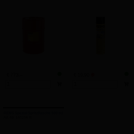
€ 773,–
€ 19,90
REMS Spezial Spritzflasche 500 ml
Art.-Nr. 140106 R