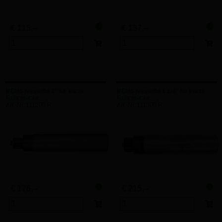
€ 115,–
€ 137,–
REMS Nippelfix 1" für kurze
REMS Nippelfix 1 1/4" für kurze
Rohrstücke
Rohrstücke
Art.-Nr. 111200 R
Art.-Nr. 111300 R
€ 176,–
€ 215,–