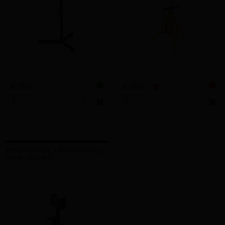
€ 357,–
€ 299,–
REMS Herkules Y Materialauflage
Art.-Nr. 120130 R