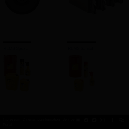
REMS Spezial
REMS Sanitol
Impressum
Datenschutzinformation
Service-
Portal
REMS Nippelspanner
REMS Nippelfix