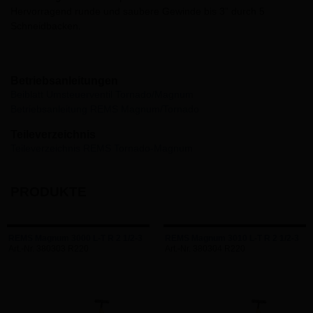
Hervorragend runde und saubere Gewinde bis 3” durch 5
Schneidbacken.
Betriebsanleitungen
Beiblatt Umsteuerventil Tornado/Magnum
Betriebsanleitung REMS Magnum/Tornado
Teileverzeichnis
Teileverzeichnis REMS Tornado-Magnum
PRODUKTE
REMS Magnum 3000 L-T R 2 1/2-3
REMS Magnum 3010 L-T R 2 1/2-3
Art.-Nr. 380303 R220
Art.-Nr. 380304 R220