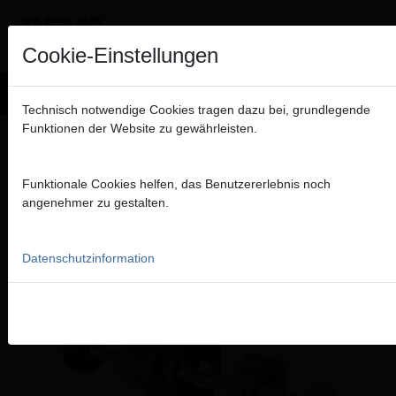
Hinweis
Cookie-Einstellungen
Wir verkaufen ausschließlich an gewerbliche Kunden (Unternehme
Technisch notwendige Cookies tragen dazu bei, grundlegende
Freiberufler und öffentliche Institutionen) und nicht an Verbraucher.
Funktionen der Website zu gewährleisten.
Produkte
>
Gewindeschneiden, Rollnuten
MWSt.
> Steckköpfe für Schneideisen/Zwischenringe/Führungsbuchsen
STECKKÖPFE FÜR
Funktionale Cookies helfen, das Benutzererlebnis noch
angenehmer zu gestalten.
SCHNEIDEISEN/ZWISCHENRINGE/FÜH
ZUBEHÖR FÜR REMS EVA, REMS AMIGO,
REMS AMIGO 2, REMS AMIGO 2 COMPACT,
Datenschutzinformation
REMS AMIGO 22 V UND ANDERE FABRIKATE